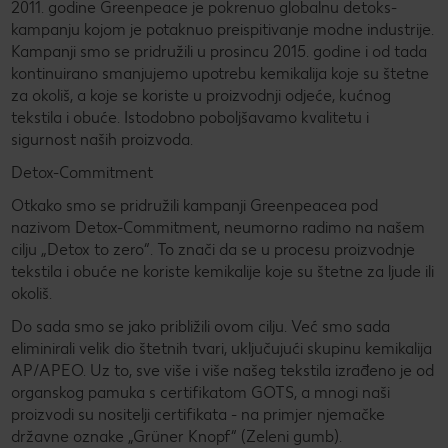
2011. godine Greenpeace je pokrenuo globalnu detoks-
kampanju kojom je potaknuo preispitivanje modne industrije.
Kampanji smo se pridružili u prosincu 2015. godine i od tada
kontinuirano smanjujemo upotrebu kemikalija koje su štetne
za okoliš, a koje se koriste u proizvodnji odjeće, kućnog
tekstila i obuće. Istodobno poboljšavamo kvalitetu i
sigurnost naših proizvoda.
Detox-Commitment
Otkako smo se pridružili kampanji Greenpeacea pod
nazivom Detox-Commitment, neumorno radimo na našem
cilju „Detox to zero“. To znači da se u procesu proizvodnje
tekstila i obuće ne koriste kemikalije koje su štetne za ljude ili
okoliš.
Do sada smo se jako približili ovom cilju. Već smo sada
eliminirali velik dio štetnih tvari, uključujući skupinu kemikalija
AP/APEO. Uz to, sve više i više našeg tekstila izrađeno je od
organskog pamuka s certifikatom GOTS, a mnogi naši
proizvodi su nositelji certifikata - na primjer njemačke
državne oznake „Grüner Knopf“ (Zeleni gumb).