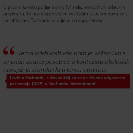
U prvom koraku podijelili smo 2,4 milijuna održivih odjevnih
predmeta. To nas čini najvećim svjetskim kupcem pamuka s
certifikatom Fairtrade za odjeću za zaposlenike.
Tema održivosti vrlo nam je važna i ima
izniman značaj posebice u kontekstu ekoloških
i socijalnih standarda u lancu opskrbe.
Lavinia Kochanski, rukovoditeljica za društveno odgovorno
poslovanje (DOP) u Kauflandu International