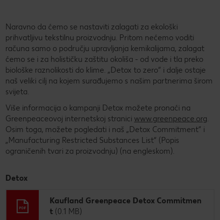
Naravno da ćemo se nastaviti zalagati za ekološki
prihvatljivu tekstilnu proizvodnju. Pritom nećemo voditi
računa samo o području upravljanja kemikalijama, zalagat
ćemo se i za holističku zaštitu okoliša - od vode i tla preko
biološke raznolikosti do klime. „Detox to zero“ i dalje ostaje
naš veliki cilj na kojem surađujemo s našim partnerima širom
svijeta.
Više informacija o kampanji Detox možete pronaći na
Greenpeaceovoj internetskoj stranici
www.greenpeace.org
.
Osim toga, možete pogledati i naš „Detox Commitment“ i
„Manufacturing Restricted Substances List“ (Popis
ograničenih tvari za proizvodnju) (na engleskom).
Detox
Kaufland Greenpeace Detox Commitmen
t
(0.1 MB)