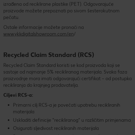
izrađena od reciklirane plastike (PET). Odgovarajuće
proizvode možete prepoznati po sivom šesterokutnom
pečatu.
Ostale informacije možete pronaći na
www.ykkdigitalshowroom.com/en
/
Recycled Claim Standard
(RCS)
Recycled Claim Standard koristi se kod proizvoda koji se
sastoje od najmanje 5% recikliranog materijala. Svaka faza
proizvodnje mora imati odgovarajući certifikat – od postupka
recikliranja do krajnjeg prodavatelja.
Ciljevi RCS-a:
Primarni cilj RCS-a je povećati upotrebu recikliranih
materijala
Uskladiti definicije "recikliranog" u različitim primjenama
Osigurati sljedivost recikliranih materijala