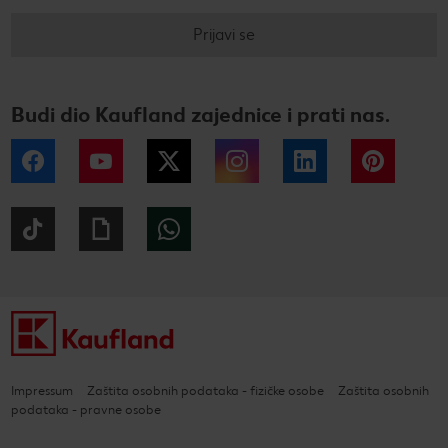
Prijavi se
Budi dio Kaufland zajednice i prati nas.
Facebook
YouTube
Twitter
Instagram
LinkedIn
Pintere
Tiktok
Giphy
WhatsApp
Impressum
Zaštita osobnih podataka - fizičke osobe
Zaštita osobnih
podataka - pravne osobe