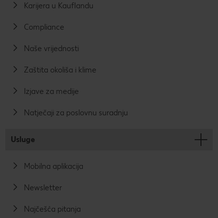
Karijera u Kauflandu
transparentnijim
kojima ćemo
prihvatljivih
a.
objaviti rat
logističkih
plastici.
procesa i
Compliance
izbjegavanja
otpada.
Naše vrijednosti
Zaštita okoliša i klime
Izjave za medije
Natječaji za poslovnu suradnju
Usluge
Mobilna aplikacija
Newsletter
Najčešća pitanja