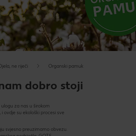
Djela, ne riječi
Organski pamuk
 nam dobro stoji
u ulogu za nas u širokom
 i ovdje su ekološki procesi sve
čaju svjesno preuzimamo obvezu.
ganskog podrijetla. GOTS