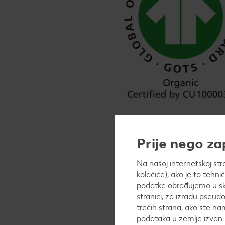
Prije nego z
Na našoj
internetskoj
str
kolačiće), ako je to tehn
podatke obrađujemo u skl
stranici, za izradu pseudo
trećih strana, ako ste na
podataka u zemlje izvan 