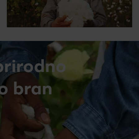
prirodno
no bran