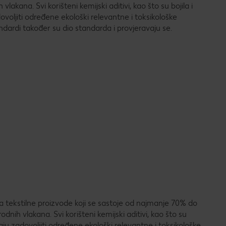
vlakana. Svi korišteni kemijski aditivi, kao što su bojila i
oljiti određene ekološki relevantne i toksikološke
tandardi također su dio standarda i provjeravaju se.
ekstilne proizvode koji se sastoje od najmanje 70% do
dnih vlakana. Svi korišteni kemijski aditivi, kao što su
ju zadovoljiti određene ekološki relevantne i toksikološke