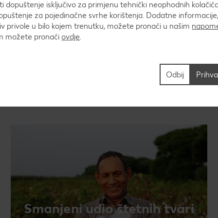
 dopuštenje isključivo za primjenu tehnički neophodnih kolačića
puštenje za pojedinačne svrhe korištenja. Dodatne informacije,
v privole u bilo kojem trenutku, možete pronaći u našim
napome
um možete pronaći
ovdje
.
Odbij
Prihva
Smanjeni udio štetnih tvari