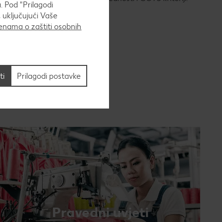
. Pod "Prilagodi
 uključujući Vaše
nama o zaštiti osobnih
ti
Prilagodi postavke
Pravedni uvjeti