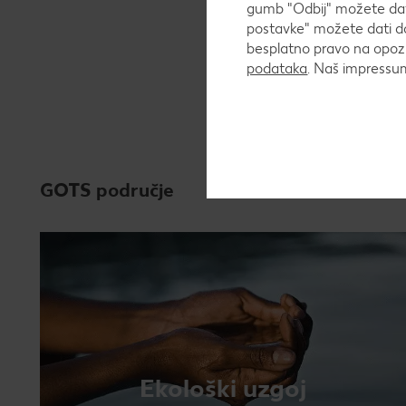
gumb "Odbij" možete dati
postavke" možete dati do
besplatno pravo na opozi
podataka
. Naš impress
GOTS područje
Ekološki uzgoj