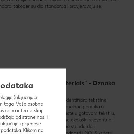
tandardi također su dio standarda i provjeravaju se.
ic – in conversion materials" - Oznaka
 podataka
ogija (uključujući
c – in conversion materials" identificira tekstilne
Osim toga, Vaše osobne
e u procesu pretvorbe iz konvencionalnog pamuka u
avke na internetskoj
. Svi kemijski aditivi koji se koriste u gotovom tekstilu,
adržaja od strane nas ili
stva moraju zadovoljiti određene ekološki relevantne i
uključuje i prijenose
i socijalni standardi također su dio standarda i
h podataka. Klikom na
rijede iste stroge granične vrijednosti i GOTS kriteriji.