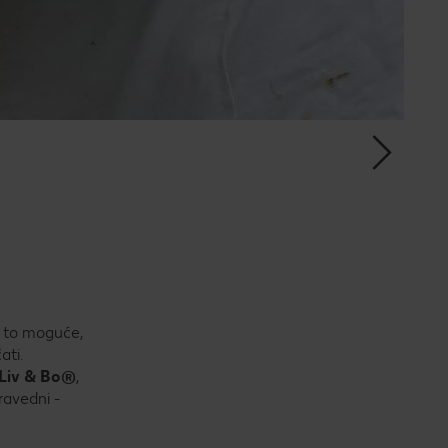
e to moguće,
ati.
Liv & Bo®
,
avedni -