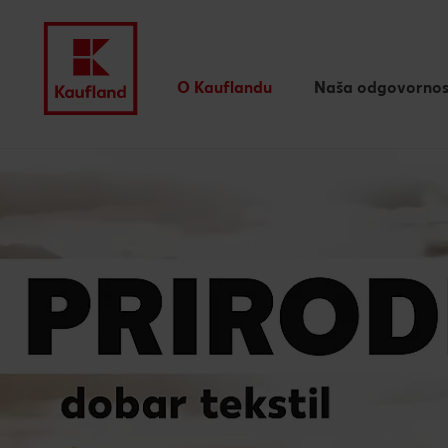
O Kauflandu
Naša odgovornos
Naše vrijednosti
Djela, ne riječi
Preskoči na
Nagrade i priznanja
Kronika
Glavni sadržaj
Tu smo za tebe
Podnožje
Kaufland vlastite marke
Bočna traka