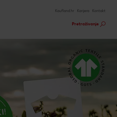
Kaufland.hr
Karijera
Kontakt
Pretraživanje
ca
Mogućnosti i ponude
ner
nja