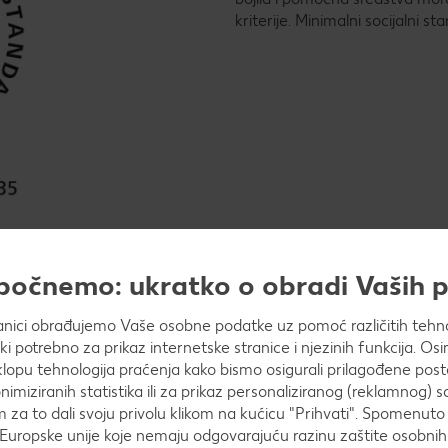
kriterije. Minimalni socijalni s
GOTS "Made with organ
apočnemo: ukratko o obradi Vaših
anici obrađujemo Vaše osobne podatke uz pomoć različitih tehnol
Oznaka GOTS "Made with organi
ički potrebno za prikaz internetske stranice i njezinih funkcija. 
proizvode čije su sirovine bil
opu tehnologija praćenja kako bismo osigurali prilagođene post
organski pamuk u vrijeme uzgoja
nimiziranih statistika ili za prikaz personaliziranog (reklamnog) s
kao što su boje i pomoćna sred
m za to dali svoju privolu klikom na kućicu "Prihvati". Spomenuto 
toksikološke kriterije. Minimaln
Europske unije koje nemaju odgovarajuću razinu zaštite osobni
provjeravaju se. Ovdje također v