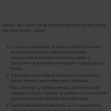
Sljedeći opći uvjeti vrijede za proizvode naše vlastite marke
koji nose oznaku „vegan“:
U razvoju i proizvodnji ne smiju se koristiti proizvodi
životinjskog podrijetla (uključujući životinjske
nusproizvode ili derivate) (za hranu u skladu s
njemačkim smjernicama za vegansku i vegetarijansku
hranu).
Zabranjeno je provođenje testiranja na životinjama
tijekom razvoja i proizvodnje naših proizvoda.
Riječ „životinja“ u našem poimanju odnosi se na sva
neljudska živa bića. Spektar se proteže od višestaničnih
organizama i beskralježnjaka do kralježnjaka.
Tijekom proizvodnje poduzimaju se svi mogući koraci
kako bi se izbjegao rizik od unakrsne kontaminacije iz