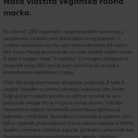
Naša vlastita veganska robna
marka.
Sa više od 1.200 veganskih i vegetarijanskih namirnica u
asortimanu, svakako smo predvodnici ovog pokreta - i
nudimo apsolutno sve što vam treba kako biste bili sretni i
bez mesa. Mnogi proizvodi dio su naše vlastite robne marke
K-take it veggie i nose "V-oznaku". U mnogim slučajevima
proizvodi nose i BIO-pečat kojim jamčimo da se radi o
kontroliranom ekološkom uzgoju.
Osim što imaju bezmesne recepture, proizvodi „K-take it
veggie“ također su simbol zdravog i održivog stila života.
Gdje god je moguće, koriste se održive sirovine te se u
proizvode dodaje što je moguće manje aroma. Također
neprestano radimo na ekološki prihvatljivoj optimizaciji
pakiranja i ambalaže. Raznolikost proizvoda je golema: osim
tofua i gotovih proizvoda kao što su odresci, lazanje ili falafel,
nudimo i namaze, nareske, jogurte, grickalice i proizvode bez
životinjskog mlijeka poput sladoleda, kolača i slastica.