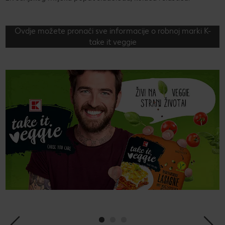
Ovdje možete pronaći sve informacije o robnoj marki K-
take it veggie