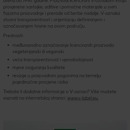
brend od 1996. godine. Proizvodi licencirani V-oznakom imaju
provjerene sastojke, aditive i pomoćne materijale u svim
fazama proizvodnje i prerade od berbe nadalje. V-oznaka
stvara transparentnost i orijentaciju definiranjem i
označavanjem hrane na ovom području.
Prednosti:
međunarodno označavanje licenciranih proizvoda:
vegeterijanski ili veganski
veća transparentsnost i vjerodostojnost
mjere osiguranja kvalitete
revizije u proizvodnim pogonima na temelju
pojedinačne procjene rizika
Trebate li dodatne informacije o V-oznaci? Više možete
saznati na internetskoj stranici:
www.v-label.eu.