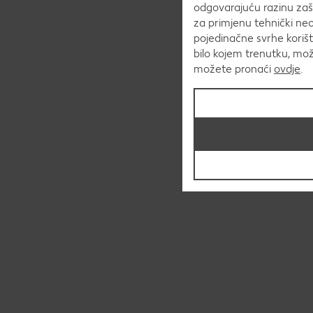
odgovarajuću razinu zaš
za primjenu tehnički ne
pojedinačne svrhe korišt
bilo kojem trenutku, mo
možete pronaći
ovdje
.