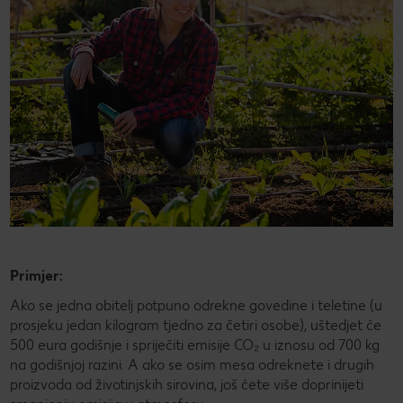
Primjer:
Ako se jedna obitelj potpuno odrekne govedine i teletine (u
prosjeku jedan kilogram tjedno za četiri osobe), uštedjet će
500 eura godišnje i spriječiti emisije CO₂ u iznosu od 700 kg
na godišnjoj razini. A ako se osim mesa odreknete i drugih
proizvoda od životinjskih sirovina, još ćete više doprinijeti