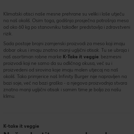
Klimatski otisci naše mesne prehrane su veliki i loše utječu
na naš okoliš. Osim toga, godišnja prosječna potrošnja mesa
od oko 60 kg po stanovniku također predstavlja i zdravstveni
rizik.
Sada postoje brojni zamjenski proizvodi za meso koji imaju
dobar okus i imaju znatno manji ugljični otisak. Tu se ubraja i
naš asortiman robne marke
K-Take it veggie
: bezmesni
proizvodi koji ne samo da su odličnog okusa, već su i
proizvedeni od sirovina koje imaju malen utjecaj na naš
okoliš. Tako primjerice naš Infinity Burger nije napravljen na
bazi soje, već na bazi graška - a njegova proizvodnja stvara
znatno manji ugljični otisak i samim time je bolja za našu
klimu.
K-take it veggie