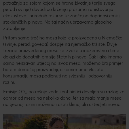
potražnja za sojom kojom se hrane životinje (prije svega
perad i svinje) dovodi do krčenja prašuma i uništavanja
ekosustava i prirodnih resursa te značajno doprinosi emisiji
stakleničkih plinova. Na taj način ubrzavamo globalno
zatopljenje.
Pritom samo trećina mesa koje je proizvedeno u Njemačkoj
(svinje, perad, goveda) dospije na njemačko tržište. Dvije
trećine proizvedenog mesa se izvoze u inozemstvo i time
dolazi do dodatnih emisija štetnih plinova. Čak i ako imamo
samo neizravan utjecaj na izvoz mesa, možemo biti primjer
barem domaćoj proizvodnji, a samim time vlastitu
konzumaciju mesa podignuti na svjesniju i odgovorniju
razinu.
Emisije CO₂, potrošnja vode i antibiotici dovoljan su razlog za
odmor od mesa na nekoliko dana. Jer sa malo manje mesa
na tjednoj razini možemo zaštiti klimu, ali i uštedjeti novac.