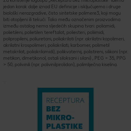
Za korištenje logotipa „Receptura bez mikroplastike“ idemo
jedan korak dalje iznad EU definicije i isključujemo i druge
biološki nerazgradive, čisto sintetske polimere3, koji mogu
biti otopljeni ili tekući. Tako među označenim proizvodima
između ostalog nema sljedećih skupina tvari: poliamidi,
polietileni, polietilen tereftalat, poliesteri, poliimidi,
polipropileni, poliuretani, poliakrilati (npr. akrilatni kopolimeri,
akrilatni krospolimeri, poliakrilati, karbomer, polimetil
metakrilat, poliakrilamidi), polikvaternij, polistireni, silikoni (npr.
metikon, dimetikonol, ostali siloksani i silani) , PEG > 35, PPG
> 50, polivinili (npr. polivinilpirolidon), polimliječna kiselina.