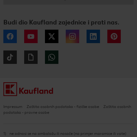
Budi dio Kaufland zajednice i prati nas.
Facebook
YouTube
Twitter
Instagram
LinkedIn
Pintere
Tiktok
Giphy
WhatsApp
Impressum
Zaštita osobnih podataka - fizičke osobe
Zaštita osobnih
podataka - pravne osobe
1
ne odnosi se na ambalažu ili nosače (na primjer maramice ili vate)