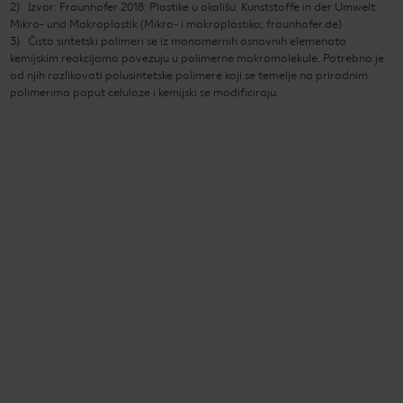
2
Izvor: Fraunhofer 2018: Plastike u okolišu: Kunststoffe in der Umwelt:
Mikro- und Makroplastik (Mikro- i makroplastika; fraunhofer.de)
3
Čisto sintetski polimeri se iz monomernih osnovnih elemenata
kemijskim reakcijama povezuju u polimerne makromolekule. Potrebno je
od njih razlikovati polusintetske polimere koji se temelje na prirodnim
polimerima poput celuloze i kemijski se modificiraju.