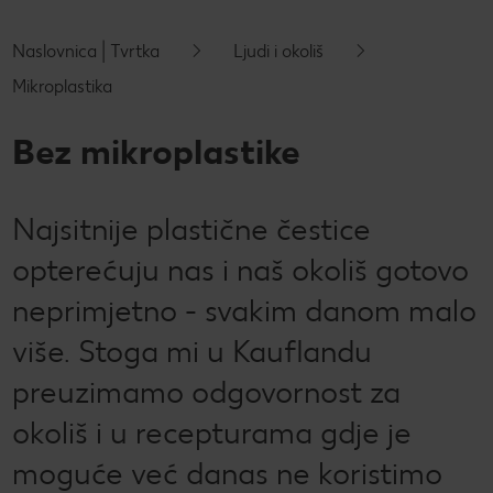
Novosti
Naslovnica | Tvrtka
Ljudi i okoliš
Kontakt
Mikroplastika
Bez mikroplastike
Najsitnije plastične čestice
opterećuju nas i naš okoliš gotovo
neprimjetno - svakim danom malo
više. Stoga mi u Kauflandu
preuzimamo odgovornost za
okoliš i u recepturama gdje je
moguće već danas ne koristimo