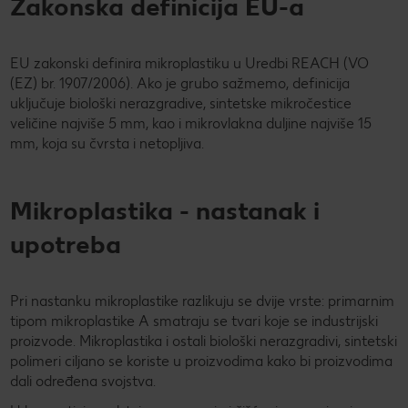
Zakonska definicija EU-a
EU zakonski definira mikroplastiku u Uredbi REACH (VO
(EZ) br. 1907/2006). Ako je grubo sažmemo, definicija
uključuje biološki nerazgradive, sintetske mikročestice
veličine najviše 5 mm, kao i mikrovlakna duljine najviše 15
mm, koja su čvrsta i netopljiva.
Mikroplastika - nastanak i
upotreba
Pri nastanku mikroplastike razlikuju se dvije vrste: primarnim
tipom mikroplastike A smatraju se tvari koje se industrijski
proizvode. Mikroplastika i ostali biološki nerazgradivi, sintetski
polimeri ciljano se koriste u proizvodima kako bi proizvodima
dali određena svojstva.