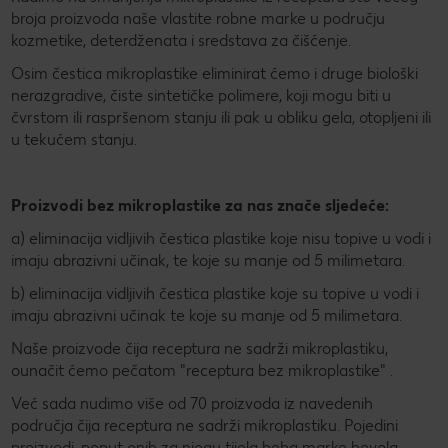
broja proizvoda naše vlastite robne marke u području
kozmetike, deterdženata i sredstava za čišćenje.
Osim čestica mikroplastike eliminirat ćemo i druge biološki
nerazgradive, čiste sintetičke polimere, koji mogu biti u
čvrstom ili raspršenom stanju ili pak u obliku gela, otopljeni ili
u tekućem stanju.
Proizvodi bez mikroplastike za nas znače sljedeće:
a) eliminacija vidljivih čestica plastike koje nisu topive u vodi i
imaju abrazivni učinak, te koje su manje od 5 milimetara.
b) eliminacija vidljivih čestica plastike koje su topive u vodi i
imaju abrazivni učinak te koje su manje od 5 milimetara.
Naše proizvode čija receptura ne sadrži mikroplastiku,
ounačit ćemo pečatom "receptura bez mikroplastike" .
Već sada nudimo više od 70 proizvoda iz navedenih
područja čija receptura ne sadrži mikroplastiku. Pojedini
proizvodi, poput onih za njegu tijela beba marke bevola-