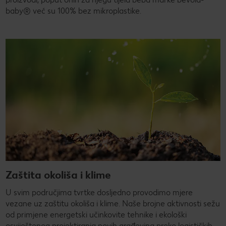
baby® već su 100% bez mikroplastike.
Zaštita okoliša i klime
U svim područjima tvrtke dosljedno provodimo mjere
vezane uz zaštitu okoliša i klime. Naše brojne aktivnosti sežu
od primjene energetski učinkovite tehnike i ekološki
osviještenog projektiranja novih građevina preko logističkih