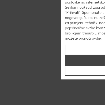
postavke na internetskoj 
(reklamnog) sadržaja od s
"Prihvati". Spomenuto uk
odgovarajuću razinu zaš
za primjenu tehnički ne
pojedinačne svrhe korišt
bilo kojem trenutku, mo
možete pronaći
ovdje
.