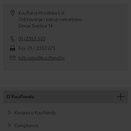
Kaufland Hrvatska k.d.
Održavanje i zakup nekretnina
Donje Svetice 14
01 /2353 533
Fax: 01 / 2353 673
b2b.sales@kaufland.hr
O Kauflandu
Karijera u Kauflandu
Compliance