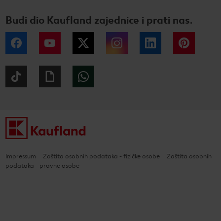
Budi dio Kaufland zajednice i prati nas.
Facebook
YouTube
Twitter
Instagram
LinkedIn
Pintere
Tiktok
Giphy
WhatsApp
Impressum
Zaštita osobnih podataka - fizičke osobe
Zaštita osobnih
podataka - pravne osobe