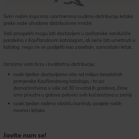
Svim našim kupcima i partnerima nudimo distribuciju letaka
preko naše uhodane distributivne mreže.
Vaši prospekti mogu biti dostavljeni u poštanske sandučiće
paralelno s Kauflandovim katalogom, ali neće biti umetnuti u
katalog nego će se podijeliti kao zaseban, samostalni letak.
Jamčimo vam brzu i kvalitetnu distribuciju:
svaki tjedan dostavljamo više od milijun besplatnih
primjeraka Kauflandovog kataloga, i to po
domaćinstvima u više od 30 hrvatskih gradova, čime
smo prisutni u gotovo polovici svih kućanstava u zemlji
svaki tjedan radimo vlastitu kontrolu podjele naših
novina i letaka
Javite nam se!