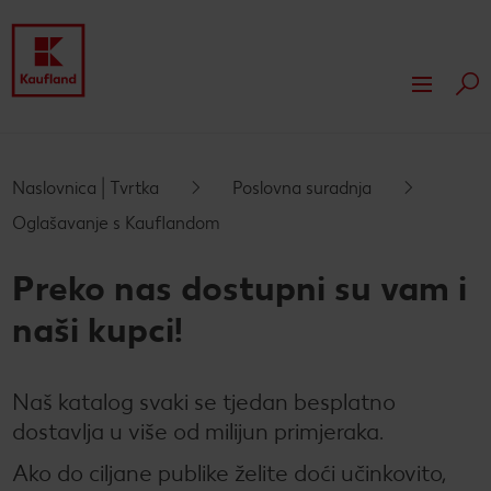
Pret
Preskoči na
O Kauflandu
Glavni sadržaj
Naše vrijednosti
Naša odgovornost
Naslovnica | Tvrtka
Poslovna suradnja
Podnožje
Oglašavanje s Kauflandom
Naša kultura
Nagrade i priznanja
Djela, ne riječi
Mediji
Bočna traka
Preko nas dostupni su vam i
Compliance
Zalažemo se za bolji svijet
Kronika
Poslovna suradnja
naši kupci!
Tu smo za tebe
Natječaji za poslovnu suradnju
Nekretnine
Kaufland vlastite marke
Ponude za trgovačku robu
Koncepti poslovnica
Naš katalog svaki se tjedan besplatno
Naša poklon-kartica
Kaufland kao partner
dostavlja u više od milijun primjeraka.
Ako do ciljane publike želite doći učinkovito,
Mogućnosti i ponude
Sponzorstva i donacije
Naša održiva gradnja