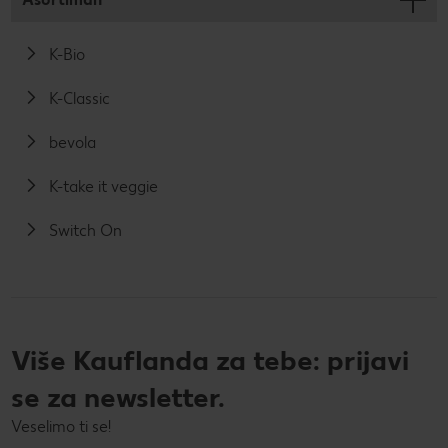
K-Bio
K-Classic
bevola
K-take it veggie
Switch On
Više Kauflanda za tebe: prijavi
se za newsletter.
Veselimo ti se!
Vaša e-mail adresa