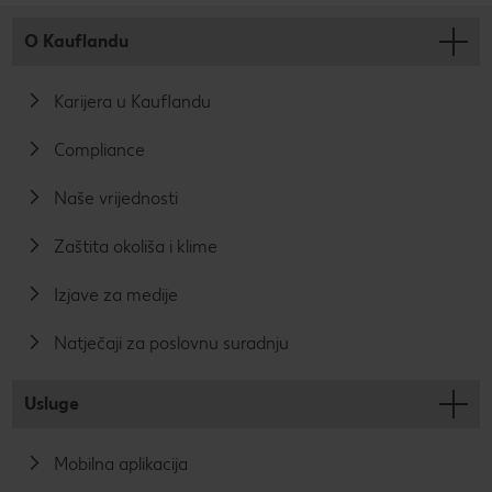
u području
stvara veliku
sada ima
proizvodnje
transparentnost
O Kauflandu
Fairtrade pečat.
tekstila. Zbog
i vjerodostojno
Ovim
toga u ovom
osiguranje
podržavamo
području sve
kvalitete za naše
Karijera u Kauflandu
poštene uvjete
više koristimo
kupce.
rada i trgovine u
ekološki
Africi, Aziji i
prihvatljive
Compliance
Latinskoj
procese i
Americi.
socijalne
Naše vrijednosti
Pomažete li
standarde.
svijet učiniti
Zaštita okoliša i klime
pravednijim?
Izjave za medije
Natječaji za poslovnu suradnju
Usluge
Mobilna aplikacija