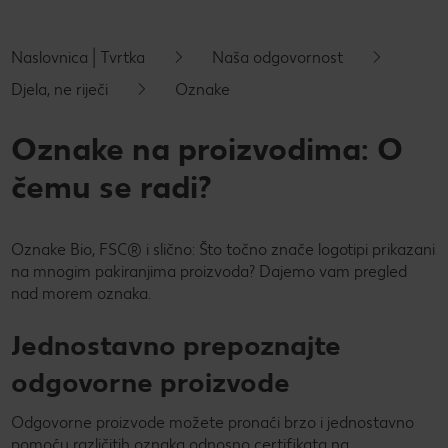
Novosti
Naslovnica | Tvrtka
Naša odgovornost
Kontakt
Djela, ne riječi
Oznake
Oznake na proizvodima: O
čemu se radi?
Oznake Bio, FSC® i slično: Što točno znače logotipi prikazani
na mnogim pakiranjima proizvoda? Dajemo vam pregled
nad morem oznaka.
Jednostavno prepoznajte
odgovorne proizvode
Odgovorne proizvode možete pronaći brzo i jednostavno
pomoću različitih oznaka odnosno certifikata na