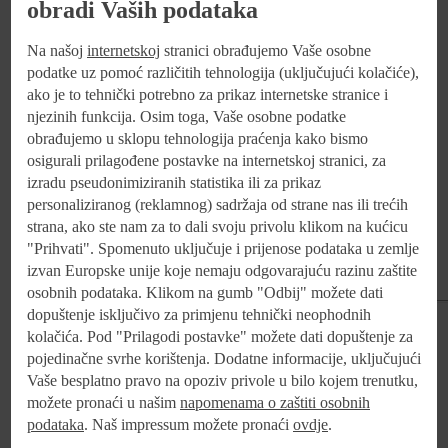
obradi Vaših podataka
Više o projektu dostupno je na
web stranicama Kauflanda
.
Na našoj
internetskoj
stranici obrađujemo Vaše osobne
podatke uz pomoć različitih tehnologija (uključujući kolačiće),
ako je to tehnički potrebno za prikaz internetske stranice i
njezinih funkcija. Osim toga, Vaše osobne podatke
obrađujemo u sklopu tehnologija praćenja kako bismo
osigurali prilagođene postavke na internetskoj stranici, za
Korporativne komunikacije
izradu pseudonimiziranih statistika ili za prikaz
personaliziranog (reklamnog) sadržaja od strane nas ili trećih
Marija Franić
strana, ako ste nam za to dali svoju privolu klikom na kućicu
+ 385 12353342
"Prihvati". Spomenuto uključuje i prijenose podataka u zemlje
izvan Europske unije koje nemaju odgovarajuću razinu zaštite
komunikacije@kaufland.hr
osobnih podataka. Klikom na gumb "Odbij" možete dati
dopuštenje isključivo za primjenu tehnički neophodnih
Podijelite:
kolačića. Pod "Prilagodi postavke" možete dati dopuštenje za
pojedinačne svrhe korištenja. Dodatne informacije, uključujući
Vaše besplatno pravo na opoziv privole u bilo kojem trenutku,
možete pronaći u našim
napomenama o zaštiti osobnih
podataka
. Naš impressum možete pronaći
ovdje
.