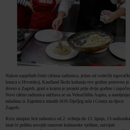
Nakon uspješnih četiri ciklusa radionica, jedan od vodećih trgovačk
lanaca u Hrvatskoj, Kaufland školu kuhanja ove godine ponovno je
doveo u Zagreb, grad u kojem je projekt prije dvije godine i započe
Novi ciklus radionica održava se na Veleučilištu Aspira, a namijenje
mladima iz Zajednica mladih SOS Dječjeg sela i Centra za djecu
Zagreb.
Kroz ukupno šest radionica od 2. svibnja do 13. lipnja, 13 sudionik
imat će priliku usvojiti osnovne kulinarske vještine, razvijati