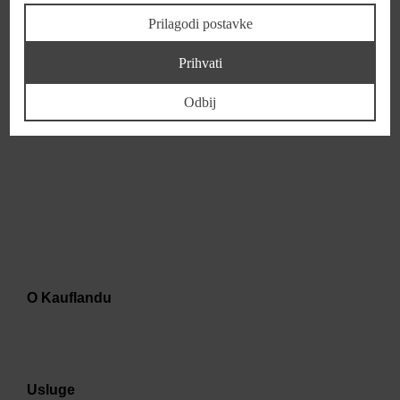
Prilagodi postavke
Prihvati
Odbij
O Kauflandu
Usluge