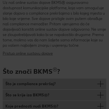
Uz naš online sustav dojave BKMS® osiguravamo
dostupnost komunikacijske platforme, koja vam omogućuje
slanje dojava o compliance prekršajima s bilo kojeg mjesta u
bilo koje vrijeme. Sve dojave pristigle ovim putem obrađuje
naš compliance menadžer. Pritom vjerujemo da će
dojavljivači koristiti online sustav dojave odgovorno. Ne smije
se zloupotrebljavati kako bi se napakostilo drugome. Prema
tome, molimo vas da nam šaljete samo informacije koje su
po vašem najboljem znanju i uvjerenju točne.
Pristup online sustavu dojave
®
Što znači BKMS
?
Što je compliance prekršaj?
Što se krije iza BKMS®?
Koje prednosti nudi BKMS®?