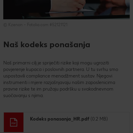
© Kzenon – Fotolia.com #52121121
Naš kodeks ponašanja
Naš primarni cilj je spriječiti rizike koji mogu ugroziti
povjerenje kupaca i poslovnih partnera. U tu svrhu smo
uspostavili compliance menadžment sustav. Njegovi
instrumenti i mjere razjašnjavaju našim zaposlenicima
pravne rizike te im pružaju podršku u svakodnevnom
suočavanju s njima.
Kodeks ponasanja_HR.pdf
(0.2 MB)