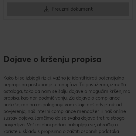
Preuzmi dokument
Dojave o kršenju propisa
Kako bi se izbjegli rizici, važno je identificirati potencijalno
nepropisno postupanje u ranoj fazi. To postižemo, između
ostaloga, tako da nam se šalju dojave o mogućim kršenjima
propisa, kao npr. podmićivanju. Za dojave o compliance
prekršajima na raspolaganju vam stoje naš odvjetnik od
povjerenja, naš interni compliance menadžer ili naš online
sustav dojava. Jamčimo da se svaka dojava tretira strogo
povjerljivo. Vaši osobni podaci prikupljaju se, obrađuju i
koriste u skladu s propisima o zaštiti osobnih podataka.