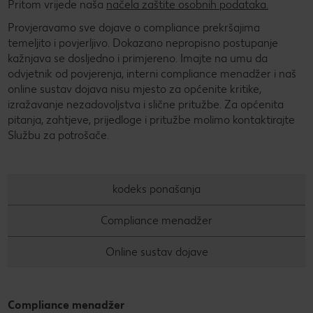
Pritom vrijede naša
načela zaštite osobnih podataka.
Provjeravamo sve dojave o compliance prekršajima
temeljito i povjerljivo. Dokazano nepropisno postupanje
kažnjava se dosljedno i primjereno. Imajte na umu da
odvjetnik od povjerenja, interni compliance menadžer i naš
online sustav dojava nisu mjesto za općenite kritike,
izražavanje nezadovoljstva i slične pritužbe. Za općenita
pitanja, zahtjeve, prijedloge i pritužbe molimo kontaktirajte
Službu za potrošače.
kodeks ponašanja
Compliance menadžer
Online sustav dojave
Compliance menadžer