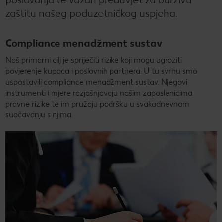
zaštitu našeg poduzetničkog uspjeha.
Novosti
Kontakt
Compliance menadžment sustav
Naš primarni cilj je spriječiti rizike koji mogu ugroziti
povjerenje kupaca i poslovnih partnera. U tu svrhu smo
uspostavili compliance menadžment sustav. Njegovi
instrumenti i mjere razjašnjavaju našim zaposlenicima
pravne rizike te im pružaju podršku u svakodnevnom
suočavanju s njima.